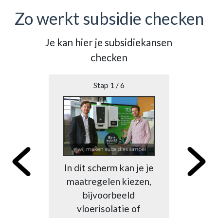
Zo werkt subsidie checken
Je kan hier je subsidiekansen
B
checken
Stap 1 / 6
Na
ma
In dit scherm kan je je
h
maatregelen kiezen,
Di
bijvoorbeeld
n
vloerisolatie of