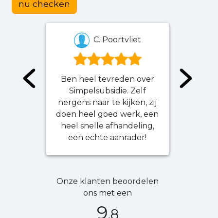
nu checken
C. Poortvliet
Ben heel tevreden over
Erg
Simpelsubsidie. Zelf
verl
nergens naar te kijken, zij
vr
doen heel goed werk, een
terec
heel snelle afhandeling,
antwo
een echte aanrader!
niet z
Onze klanten beoordelen
ons met een
9
,8